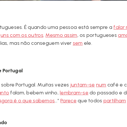
rtugueses. É quando uma pessoa está sempre a
falar
s
uns com os outros
.
Mesmo assim
, os portugueses
am
s dias, mas não conseguem viver
sem
ele.
 Portugal
sobre Portugal. Muitas vezes
juntam-se
num
café e 
anto
falam, bebem vinho,
lembram-se
do passado e di
Agora é o que sabemos
…”
Parece
que todos
partilham
ndo