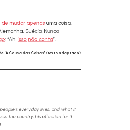
a de
mudar
apenas
uma coisa,
 Alemanha, Suécia. Nunca
go
: “Ah,
isso
não conta
”.
e ‘A Causa das Coisas’ (texto adaptado)
 people’s everyday lives, and what it
s the country, his affection for it
.