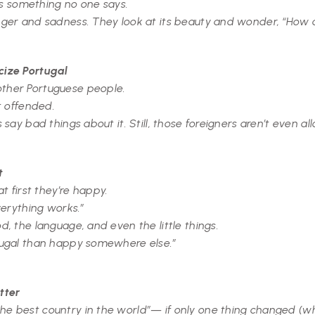
at’s something no one says.
 anger and sadness. They look at its beauty and wonder, “How 
icize Portugal
other Portuguese people.
et offended.
s say bad things about it. Still, those foreigners aren’t even a
t
 first they’re happy.
everything works.”
d, the language, and even the little things.
rtugal than happy somewhere else.”
tter
he best country in the world”— if only one thing changed (wh