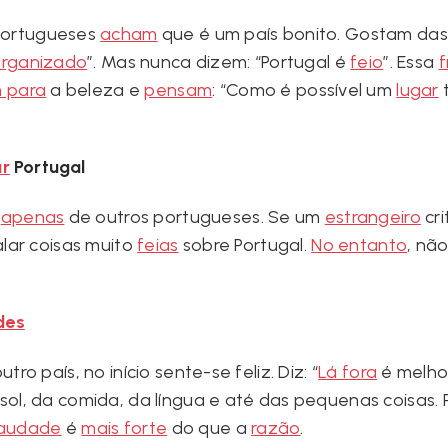
 portugueses
acham
que é um país bonito. Gostam da
rganizado
”. Mas nunca dizem: “Portugal é
feio
”. Essa
f
 para
a beleza e
pensam
: “Como é possível um
lugar
t
ar
Portugal
s
apenas
de outros portugueses. Se um
estrangeiro
cri
lar coisas muito
feias
sobre Portugal.
No entanto
, nã
des
o país, no início sente-se feliz. Diz: “
Lá fora
é melho
sol, da comida, da língua e até das pequenas coisas. P
audade
é
mais forte
do que a
razão
.