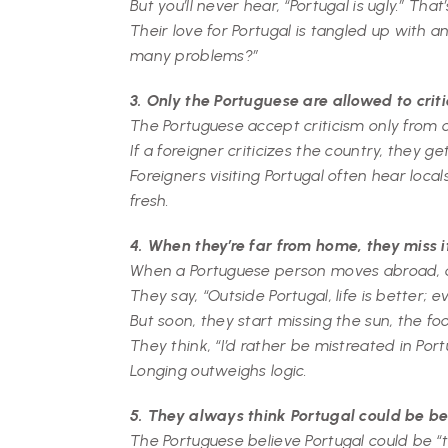
But you’ll never hear, “Portugal is ugly.” Th
Their love for Portugal is tangled up with
many problems?”
3. Only the Portuguese are allowed to crit
The Portuguese accept criticism only from 
If a foreigner criticizes the country, they g
Foreigners visiting Portugal often hear local
fresh.
4. When they’re far from home, they miss i
When a Portuguese person moves abroad, at
They say, “Outside Portugal, life is better; 
But soon, they start missing the sun, the foo
They think, “I’d rather be mistreated in Po
Longing outweighs logic.
5. They always think Portugal could be be
The Portuguese believe Portugal could be “t