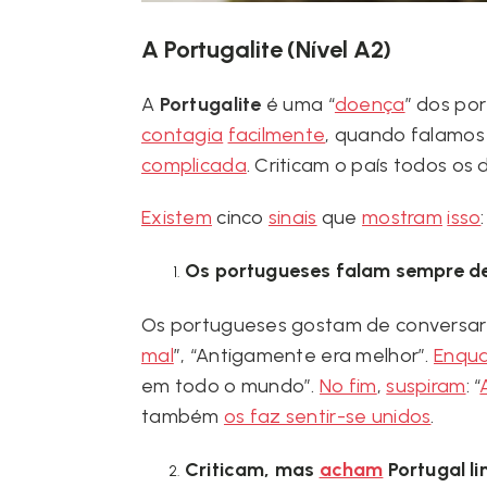
A Portugalite
(Nível A2)
A
Portugalite
é uma “
doença
” dos po
contagia
facilmente
, quando falamo
complicada
. Criticam o país todos o
Existem
cinco
sinais
que
mostram
isso
:
Os portugueses falam sempre de
Os portugueses gostam de conversar 
mal
”, “Antigamente era melhor”.
Enqu
em todo o mundo”.
No fim
,
suspiram
: “
também
os faz sentir-se unidos
.
Criticam, mas
acham
Portugal li