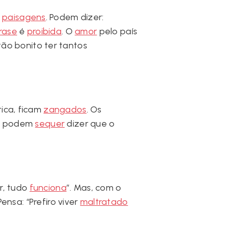
s
paisagens
. Podem dizer:
rase
é
proibida
. O
amor
pelo país
ão bonito ter tantos
tica, ficam
zangados
. Os
o podem
sequer
dizer que o
r, tudo
funciona
”. Mas, com o
ensa: “Prefiro viver
maltratado