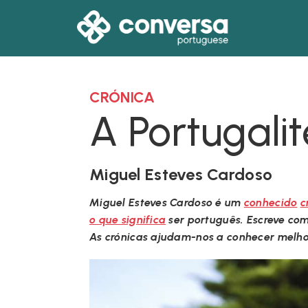
CRÓNICA
A Portugalit
Miguel Esteves Cardoso
Miguel Esteves Cardoso é um
conhecido
c
o que significa
ser português. Escreve co
As crónicas ajudam-nos a conhecer melho