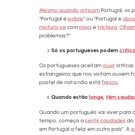
Mesmo quando
criticam
Portugal, os
“Portugal é
pobre
” ou “Portugal é
deso
mistura-se
com
raiva
e
tristeza
.
Olham
problemas?”
Só os portugueses podem
critic
Os portugueses aceitam
ouvir
crítica
estrangeiros que nos visitam ouvem fa
pastel de nata não está
fresco
.
Quando estão
longe
,
têm sauda
Quando um português vai viver para outr
tempo, começa a
sentir saudades
do 
em Portugal a feliz em outro país”. A
s