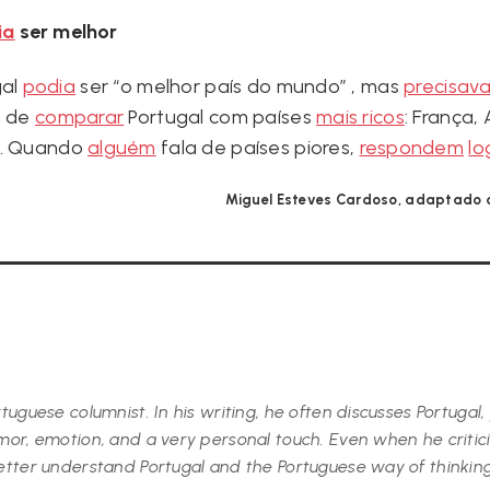
ia
ser melhor
gal
podia
ser “o melhor país do mundo” , mas
precisav
m de
comparar
Portugal com países
mais ricos
: França,
. Quando
alguém
fala de países piores,
respondem
lo
Miguel Esteves Cardoso, adaptado d
uguese columnist. In his writing, he often discusses Portugal,
r, emotion, and a very personal touch. Even when he criticize
etter understand Portugal and the Portuguese way of thinking