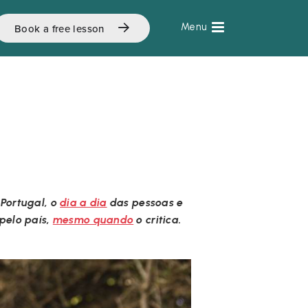
Book a free lesson
 Portugal, o
dia a dia
das pessoas e
pelo país,
mesmo quando
o critica.