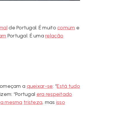
 mal
de Portugal. É muito
comum
e
am
Portugal. É uma
relação
começam a
queixar-se
: “
Está tudo
zem: “Portugal
era respeitado
a mesma
tristeza
, mas
isso